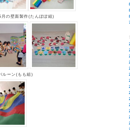
月の壁面製作(たんぽぽ組)
バルーン(もも組)